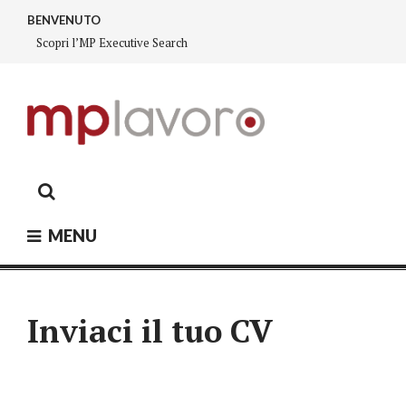
Skip
BENVENUTO
to
Scopri l’MP Executive Search
content
MP LAVORO
Executive search – Lavoro Fiorano, Lavoro Sassuolo,
Lavoro Modena
MENU
Inviaci il tuo CV