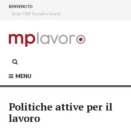
Skip
BENVENUTO
to
Scopri l’MP Executive Search
content
MP LAVORO
Executive search – Lavoro Fiorano, Lavoro Sassuolo,
Lavoro Modena
MENU
Politiche attive per il
lavoro