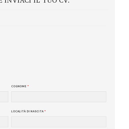
 INVIACI IL TUO CV.
COGNOME
*
LOCALITÀ DI NASCITA
*