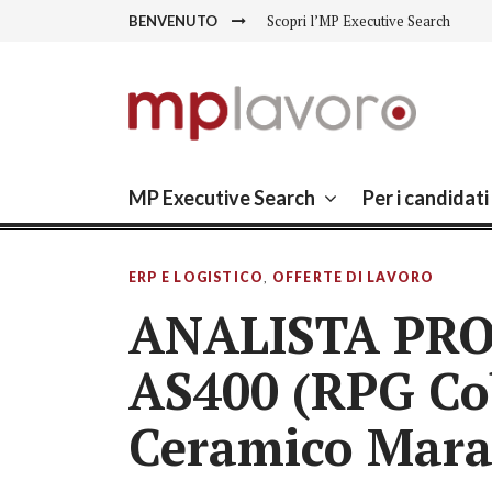
Skip
Scopri l’MP Executive Search
BENVENUTO
to
content
MP LAVORO
Executive search – Lavoro Fiorano, Lavo
MP Executive Search
Per i candidati
ERP E LOGISTICO
,
OFFERTE DI LAVORO
ANALISTA P
AS400 (RPG Cob
Ceramico Mara