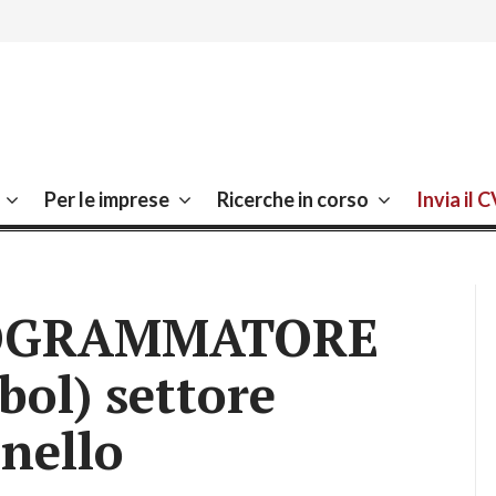
ro Sassuolo, Lavoro Modena
Per le imprese
Ricerche in corso
Invia il 
ROGRAMMATORE
ol) settore
nello