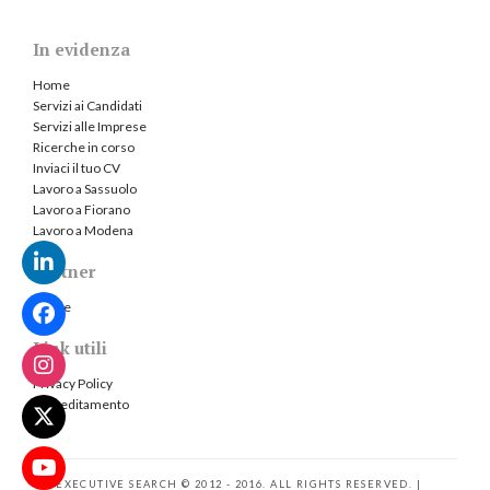
In evidenza
Home
Servizi ai Candidati
Servizi alle Imprese
Ricerche in corso
Inviaci il tuo CV
Lavoro a Sassuolo
Lavoro a Fiorano
Lavoro a Modena
Partner
Jooble
Link utili
Privacy Policy
Accreditamento
MP EXECUTIVE SEARCH © 2012 - 2016. ALL RIGHTS RESERVED. |