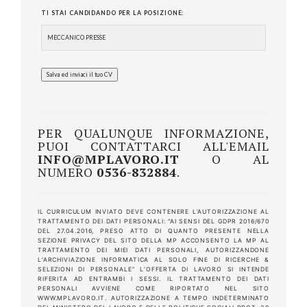
TI STAI CANDIDANDO PER LA POSIZIONE:
PER QUALUNQUE INFORMAZIONE,
PUOI CONTATTARCI ALL'EMAIL
INFO@MPLAVORO.IT
O AL
NUMERO
0536-832884
.
IL CURRICULUM INVIATO DEVE CONTENERE L’AUTORIZZAZIONE AL
TRATTAMENTO DEI DATI PERSONALI: “AI SENSI DEL GDPR 2016/670
DEL 27.04.2016, PRESO ATTO DI QUANTO PRESENTE NELLA
SEZIONE PRIVACY DEL SITO DELLA MP ACCONSENTO LA MP AL
TRATTAMENTO DEI MIEI DATI PERSONALI, AUTORIZZANDONE
L’ARCHIVIAZIONE INFORMATICA AL SOLO FINE DI RICERCHE &
SELEZIONI DI PERSONALE” L’OFFERTA DI LAVORO SI INTENDE
RIFERITA AD ENTRAMBI I SESSI. IL TRATTAMENTO DEI DATI
PERSONALI AVVIENE COME RIPORTATO NEL SITO
WWW.MPLAVORO.IT. AUTORIZZAZIONE A TEMPO INDETERMINATO