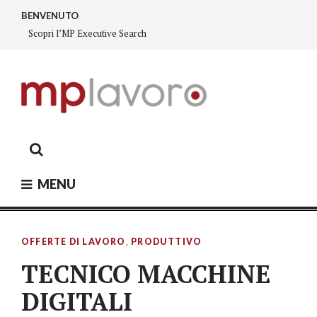
Skip
BENVENUTO
to
Scopri l’MP Executive Search
content
MP LAVORO
Executive search – Lavoro Fiorano, Lavoro Sassuolo,
Lavoro Modena
MENU
OFFERTE DI LAVORO
,
PRODUTTIVO
TECNICO MACCHINE
DIGITALI