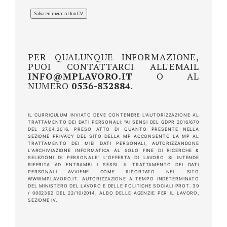
PER QUALUNQUE INFORMAZIONE,
PUOI CONTATTARCI ALL'EMAIL
INFO@MPLAVORO.IT
O AL
NUMERO
0536-832884
.
IL CURRICULUM INVIATO DEVE CONTENERE L’AUTORIZZAZIONE AL
TRATTAMENTO DEI DATI PERSONALI: “AI SENSI DEL GDPR 2016/670
DEL 27.04.2016, PRESO ATTO DI QUANTO PRESENTE NELLA
SEZIONE PRIVACY DEL SITO DELLA MP ACCONSENTO LA MP AL
TRATTAMENTO DEI MIEI DATI PERSONALI, AUTORIZZANDONE
L’ARCHIVIAZIONE INFORMATICA AL SOLO FINE DI RICERCHE &
SELEZIONI DI PERSONALE” L’OFFERTA DI LAVORO SI INTENDE
RIFERITA AD ENTRAMBI I SESSI. IL TRATTAMENTO DEI DATI
PERSONALI AVVIENE COME RIPORTATO NEL SITO
WWW.MPLAVORO.IT. AUTORIZZAZIONE A TEMPO INDETERMINATO
DEL MINISTERO DEL LAVORO E DELLE POLITICHE SOCIALI PROT. 39
/ 0002392 DEL 22/10/2014, ALBO DELLE AGENZIE PER IL LAVORO,
SEZIONE IV.