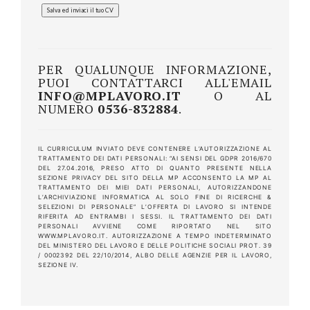
PER QUALUNQUE INFORMAZIONE,
PUOI CONTATTARCI ALL'EMAIL
INFO@MPLAVORO.IT
O AL
NUMERO
0536-832884
.
IL CURRICULUM INVIATO DEVE CONTENERE L’AUTORIZZAZIONE AL
TRATTAMENTO DEI DATI PERSONALI: “AI SENSI DEL GDPR 2016/670
DEL 27.04.2016, PRESO ATTO DI QUANTO PRESENTE NELLA
SEZIONE PRIVACY DEL SITO DELLA MP ACCONSENTO LA MP AL
TRATTAMENTO DEI MIEI DATI PERSONALI, AUTORIZZANDONE
L’ARCHIVIAZIONE INFORMATICA AL SOLO FINE DI RICERCHE &
SELEZIONI DI PERSONALE” L’OFFERTA DI LAVORO SI INTENDE
RIFERITA AD ENTRAMBI I SESSI. IL TRATTAMENTO DEI DATI
PERSONALI AVVIENE COME RIPORTATO NEL SITO
WWW.MPLAVORO.IT. AUTORIZZAZIONE A TEMPO INDETERMINATO
DEL MINISTERO DEL LAVORO E DELLE POLITICHE SOCIALI PROT. 39
/ 0002392 DEL 22/10/2014, ALBO DELLE AGENZIE PER IL LAVORO,
SEZIONE IV.