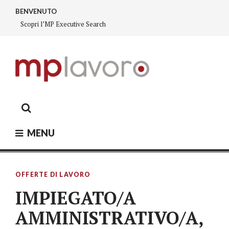
Skip
BENVENUTO
to
Scopri l’MP Executive Search
content
MP LAVORO
Executive search – Lavoro Fiorano, Lavoro Sassuolo,
Lavoro Modena
MENU
OFFERTE DI LAVORO
IMPIEGATO/A
AMMINISTRATIVO/A,