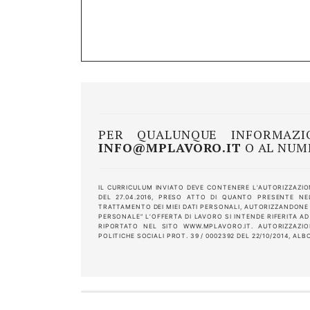
PER QUALUNQUE INFORMAZIO
INFO@MPLAVORO.IT
O AL NU
IL CURRICULUM INVIATO DEVE CONTENERE L’AUTORIZZAZION
DEL 27.04.2016, PRESO ATTO DI QUANTO PRESENTE N
TRATTAMENTO DEI MIEI DATI PERSONALI, AUTORIZZANDONE L
PERSONALE” L’OFFERTA DI LAVORO SI INTENDE RIFERITA AD
RIPORTATO NEL SITO WWW.MPLAVORO.IT. AUTORIZZAZI
POLITICHE SOCIALI PROT. 39 / 0002392 DEL 22/10/2014, ALB