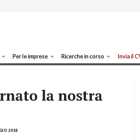
ro Sassuolo, Lavoro Modena
Per le imprese
Ricerche in corso
Invia il 
nato la nostra
GIO 2018