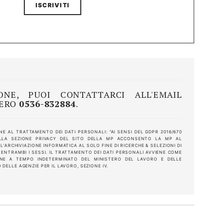
NE, PUOI CONTATTARCI ALL'EMAIL
MERO
0536-832884
.
E AL TRATTAMENTO DEI DATI PERSONALI: “AI SENSI DEL GDPR 2016/670
ELLA SEZIONE PRIVACY DEL SITO DELLA MP ACCONSENTO LA MP AL
’ARCHIVIAZIONE INFORMATICA AL SOLO FINE DI RICERCHE & SELEZIONI DI
 ENTRAMBI I SESSI. IL TRATTAMENTO DEI DATI PERSONALI AVVIENE COME
ONE A TEMPO INDETERMINATO DEL MINISTERO DEL LAVORO E DELLE
O DELLE AGENZIE PER IL LAVORO, SEZIONE IV.