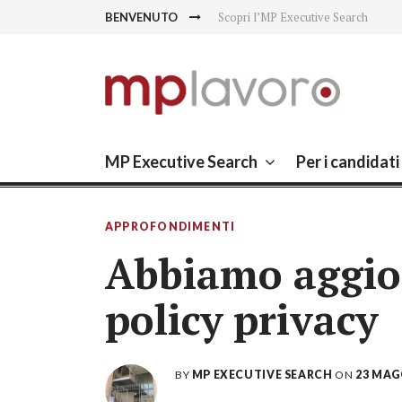
Skip
Scopri l’MP Executive Search
BENVENUTO
to
content
MP LAVORO
Executive search – Lavoro Fiorano, Lavo
MP Executive Search
Per i candidati
APPROFONDIMENTI
Abbiamo aggior
policy privacy
BY
MP EXECUTIVE SEARCH
ON
23 MAG