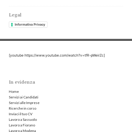
Legal
Informativa Privacy
[youtube https://www.youtube.com/watch?v=tfR-pWeirZc]
In evidenza
Home
Servizi ai Candidati
Servizi alle Imprese
Ricerche in corso
Inviaci il tuo CV
Lavoro a Sassuolo
Lavoro a Fiorano
Lavoro a Modena