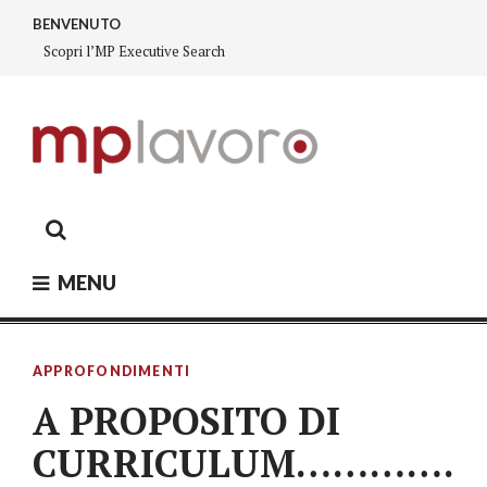
Skip
BENVENUTO
to
Scopri l’MP Executive Search
content
MP LAVORO
Executive search – Lavoro Fiorano, Lavoro Sassuolo,
Lavoro Modena
MENU
APPROFONDIMENTI
A PROPOSITO DI
CURRICULUM………….